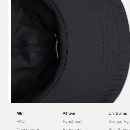
Altri
Altrove
Chi Siamo
FAQ
Hypebeast
Gruppo Hy
Consegna E
Hypemaps
Sala Stamp