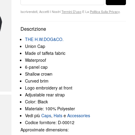
Iscrivendoti, Accetti I Nostri
Termini D'uso
E La
Politica Sulla Privacy
.
Descrizione
THE H.W.DOG&CO.
Union Cap
Made of taffeta fabric
Waterproof
6-panel cap
Shallow crown
Curved brim
Logo embroidery at front
Adjustable rear strap
Color: Black
Materiale: 100% Polyester
Vedi più
Caps
,
Hats
e
Accessories
Codice fornitore: D-00012
Approximate dimensions: