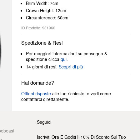
Brim Width: 7cm
Crown Height: 12cm
Circumference: 60cm
ID Prodotto: 931960
Spedizione & Resi
Per maggiori informazioni su consegna &
spedizione clicca
qui
.
14 giorni di resi.
Scopri di più
Hai domande?
Ottieni risposte
alle tue richieste, o vedi come
contattarci direttamente.
Seguici
pebeast
Iscriviti Ora E Goditi Il 10% Di Sconto Sul Tuo
a