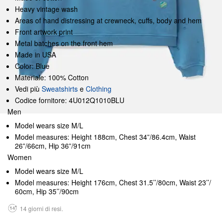
Heavy vintage wash
Areas of hand distressing at crewneck, cuffs, body and hem
Front artwork print
Metal batches on the front hem
Made in USA
Color: Blue
Materiale: 100% Cotton
Vedi più
Sweatshirts
e
Clothing
Codice fornitore: 4U012Q1010BLU
Men
Model wears size M/L
Model measures: Height 188cm, Chest 34”/86.4cm, Waist
26”/66cm, Hip 36”/91cm
Women
Model wears size M/L
Model measures: Height 176cm, Chest 31.5’’/80cm, Waist 23’’/
60cm, Hip 35’’/90cm
14 giorni di resi.