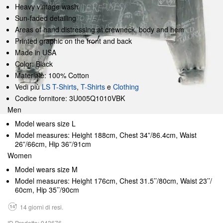
Heavy vintage wash
Sun-faded detailing
Areas of hand distressing at crewneck, body and hem
Printed graphic on the front and back
Made in USA
Color: Black
Materiale: 100% Cotton
Vedi più
LS T-Shirts
,
T-Shirts
e
Clothing
Codice fornitore: 3U005Q1010VBK
Men
Model wears size L
Model measures: Height 188cm, Chest 34”/86.4cm, Waist
26”/66cm, Hip 36”/91cm
Women
Model wears size M
Model measures: Height 176cm, Chest 31.5’’/80cm, Waist 23’’/
60cm, Hip 35’’/90cm
14 giorni di resi.
ID Prodotto: 943676