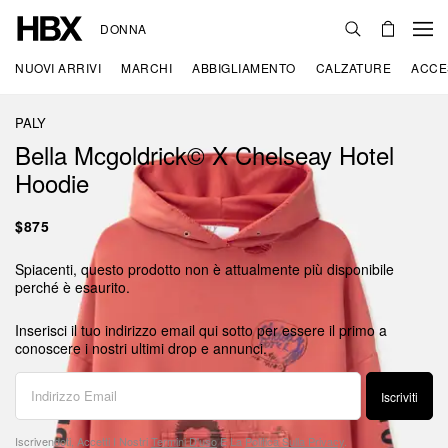
DONNA
NUOVI ARRIVI
MARCHI
ABBIGLIAMENTO
CALZATURE
ACCE
PALY
Bella Mcgoldrick© X Chelseay Hotel
Hoodie
$875
Spiacenti, questo prodotto non è attualmente più disponibile
perché è esaurito.
Inserisci il tuo indirizzo email qui sotto per essere il primo a
conoscere i nostri ultimi drop e annunci.
Iscriviti
Iscrivendoti, Accetti I Nostri
Termini D'uso
E La
Politica Sulla Privacy
.