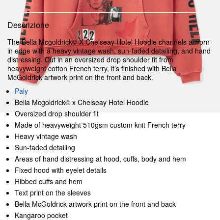
Descrizione
The Bella Mcgoldrick© X Chelseay Hotel Hoodie channels a worn-
in edge with a heavy vintage wash, sun-faded detailing, and hand
distressing. Cut in an oversized drop shoulder fit from
heavyweight cotton French terry, it’s finished with Bella
McGoldrick artwork print on the front and back.
Paly
Bella Mcgoldrick© x Chelseay Hotel Hoodie
Oversized drop shoulder fit
Made of heavyweight 510gsm custom knit French terry
Heavy vintage wash
Sun-faded detailing
Areas of hand distressing at hood, cuffs, body and hem
Fixed hood with eyelet details
Ribbed cuffs and hem
Text print on the sleeves
Bella McGoldrick artwork print on the front and back
Kangaroo pocket