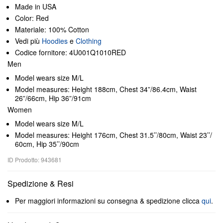
Made in USA
Color: Red
Materiale: 100% Cotton
Vedi più
Hoodies
e
Clothing
Codice fornitore: 4U001Q1010RED
Men
Model wears size M/L
Model measures: Height 188cm, Chest 34”/86.4cm, Waist
26”/66cm, Hip 36”/91cm
Women
Model wears size M/L
Model measures: Height 176cm, Chest 31.5’’/80cm, Waist 23’’/
60cm, Hip 35’’/90cm
ID Prodotto: 943681
Spedizione & Resi
Per maggiori informazioni su consegna & spedizione clicca
qui
.