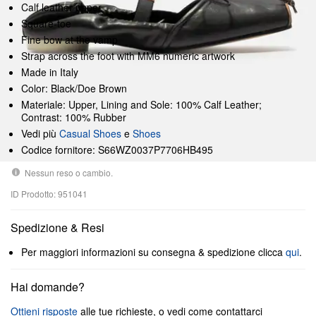
Calf leather upper
Square-toe
Fine bow at the vamp
Strap across the foot with MM6 numeric artwork
Made in Italy
Color: Black/Doe Brown
Materiale: Upper, Lining and Sole: 100% Calf Leather;
Contrast: 100% Rubber
Vedi più
Casual Shoes
e
Shoes
Codice fornitore: S66WZ0037P7706HB495
Nessun reso o cambio.
ID Prodotto: 951041
Spedizione & Resi
Per maggiori informazioni su consegna & spedizione clicca
qui
.
Hai domande?
Ottieni risposte
alle tue richieste, o vedi come contattarci