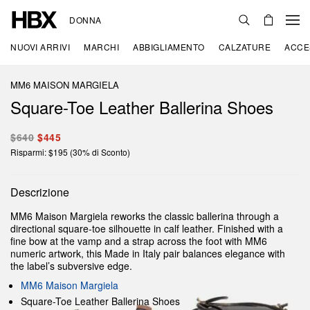
DONNA
NUOVI ARRIVI
MARCHI
ABBIGLIAMENTO
CALZATURE
ACCE
MM6 MAISON MARGIELA
Square-Toe Leather Ballerina Shoes
$640
$445
Risparmi: $195 (30% di Sconto)
Descrizione
MM6 Maison Margiela reworks the classic ballerina through a
directional square-toe silhouette in calf leather. Finished with a
fine bow at the vamp and a strap across the foot with MM6
numeric artwork, this Made in Italy pair balances elegance with
the label’s subversive edge.
MM6 Maison Margiela
Square-Toe Leather Ballerina Shoes