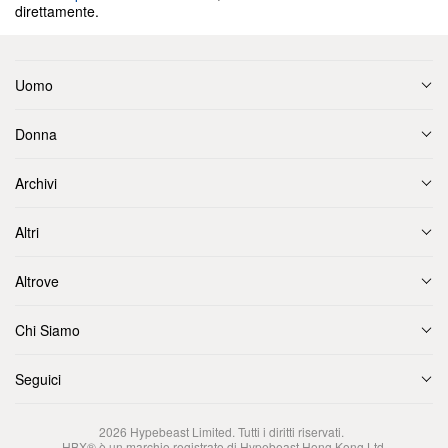
direttamente.
Uomo
Donna
Archivi
Altri
Altrove
Chi Siamo
Seguici
2026
Hypebeast Limited
. Tutti i diritti riservati.
HBX® è un marchio registrato di Hypebeast Hong Kong Ltd.