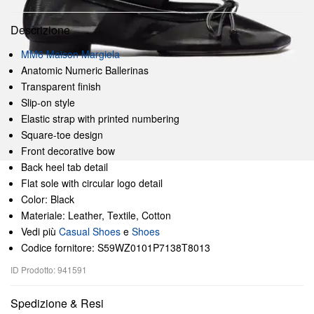
Descrizione
MM6 Maison Margiela
Anatomic Numeric Ballerinas
Transparent finish
Slip-on style
Elastic strap with printed numbering
Square-toe design
Front decorative bow
Back heel tab detail
Flat sole with circular logo detail
Color: Black
Materiale: Leather, Textile, Cotton
Vedi più
Casual Shoes
e
Shoes
Codice fornitore: S59WZ0101P7138T8013
ID Prodotto: 941591
Spedizione & Resi