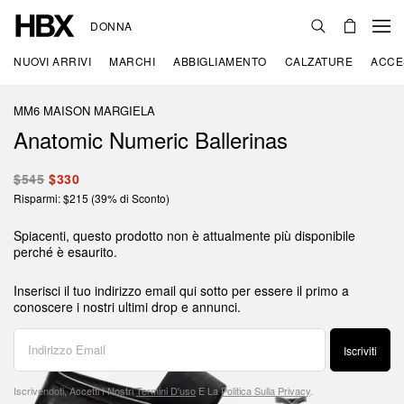
DONNA
NUOVI ARRIVI
MARCHI
ABBIGLIAMENTO
CALZATURE
ACCE
MM6 MAISON MARGIELA
Anatomic Numeric Ballerinas
$545
$330
Risparmi: $215 (39% di Sconto)
Spiacenti, questo prodotto non è attualmente più disponibile
perché è esaurito.
Inserisci il tuo indirizzo email qui sotto per essere il primo a
conoscere i nostri ultimi drop e annunci.
Iscriviti
Iscrivendoti, Accetti I Nostri
Termini D'uso
E La
Politica Sulla Privacy
.