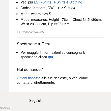
Vedi più
LS T-Shirts
,
T-Shirts
e
Clothing
Codice fornitore: QW00105KJ7034
Model wears size S
Model measures: Height 176cm, Chest 31.5’’/80cm,
Waist 23’’/ 60cm, Hip 35’’/90cm
ID Prodotto: 944985
Spedizione & Resi
Per maggiori informazioni su consegna &
spedizione clicca
qui
.
Hai domande?
Ottieni risposte
alle tue richieste, o vedi come
contattarci direttamente.
Seguici
pebeast