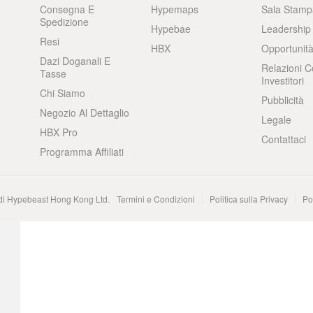
Consegna E
Hypemaps
Sala Stamp
Spedizione
Hypebae
Leadership
Resi
HBX
Opportunità
Dazi Doganali E
Relazioni C
Tasse
Investitori
Chi Siamo
Pubblicità
Negozio Al Dettaglio
Legale
HBX Pro
Contattaci
Programma Affiliati
 di Hypebeast Hong Kong Ltd.
Termini e Condizioni
Politica sulla Privacy
Po