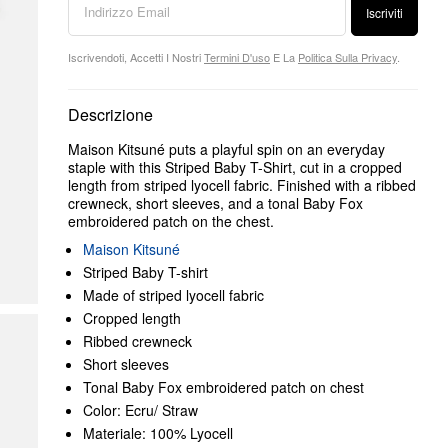
Iscriviti
Iscrivendoti, Accetti I Nostri
Termini D'uso
E La
Politica Sulla Privacy
.
Descrizione
Maison Kitsuné puts a playful spin on an everyday
staple with this Striped Baby T-Shirt, cut in a cropped
length from striped lyocell fabric. Finished with a ribbed
crewneck, short sleeves, and a tonal Baby Fox
embroidered patch on the chest.
Maison Kitsuné
Striped Baby T-shirt
Made of striped lyocell fabric
Cropped length
Ribbed crewneck
Short sleeves
Tonal Baby Fox embroidered patch on chest
Color: Ecru/ Straw
Materiale: 100% Lyocell