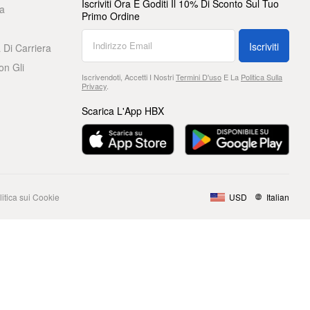
Iscriviti Ora E Goditi Il 10% Di Sconto Sul Tuo
a
Primo Ordine
Iscriviti
 Di Carriera
on Gli
Iscrivendoti, Accetti I Nostri
Termini D'uso
E La
Politica Sulla
Privacy
.
Scarica L'App HBX
litica sui Cookie
USD
Italian