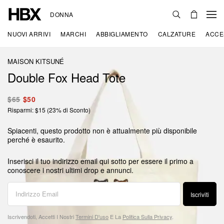
DONNA
NUOVI ARRIVI
MARCHI
ABBIGLIAMENTO
CALZATURE
ACCE
MAISON KITSUNÉ
Double Fox Head Tote
$65
$50
Risparmi: $15 (23% di Sconto)
Spiacenti, questo prodotto non è attualmente più disponibile
perché è esaurito.
Inserisci il tuo indirizzo email qui sotto per essere il primo a
conoscere i nostri ultimi drop e annunci.
Iscriviti
Iscrivendoti, Accetti I Nostri
Termini D'uso
E La
Politica Sulla Privacy
.