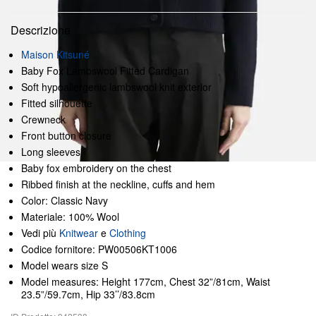
Descrizione
Maison Kitsuné
Baby Fox Lambswool Fitted Cardigan
Soft hypoallergenic lambswool knit exterior
Fitted silhouette
Crewneck
Front button closure
Long sleeves
Baby fox embroidery on the chest
Ribbed finish at the neckline, cuffs and hem
Color: Classic Navy
Materiale: 100% Wool
Vedi più
Knitwear
e
Clothing
Codice fornitore: PW00506KT1006
Model wears size S
Model measures: Height 177cm, Chest 32”/81cm, Waist
23.5”/59.7cm, Hip 33’’/83.8cm