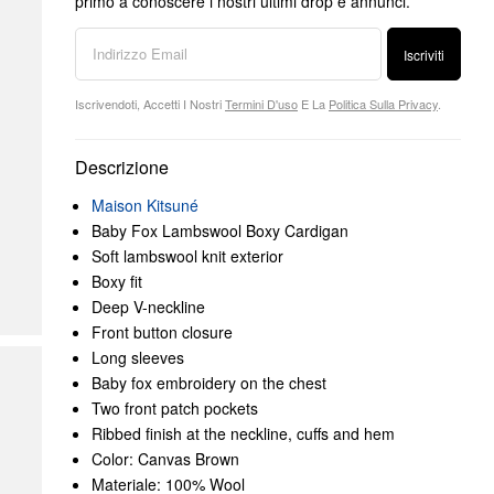
primo a conoscere i nostri ultimi drop e annunci.
Iscriviti
Iscrivendoti, Accetti I Nostri
Termini D'uso
E La
Politica Sulla Privacy
.
Descrizione
Maison Kitsuné
Baby Fox Lambswool Boxy Cardigan
Soft lambswool knit exterior
Boxy fit
Deep V-neckline
Front button closure
Long sleeves
Baby fox embroidery on the chest
Two front patch pockets
Ribbed finish at the neckline, cuffs and hem
Color: Canvas Brown
Materiale: 100% Wool