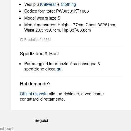
Vedi più
Knitwear
e
Clothing
Codice fornitore: PW00501KT1006
Model wears size S
Model measures: Height 177cm, Chest 32”/81cm,
Waist 23.5”/59.7cm, Hip 33’’/83.8cm
ID Prodotto: 942531
Spedizione & Resi
Per maggiori informazioni su consegna &
spedizione clicca
qui
.
Hai domande?
Ottieni risposte
alle tue richieste, o vedi come
contattarci direttamente.
Seguici
pebeast