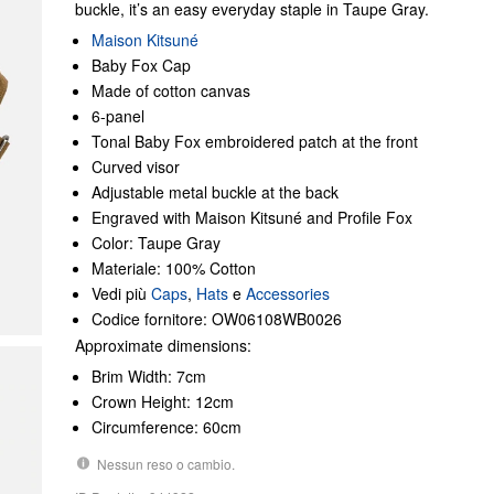
buckle, it’s an easy everyday staple in Taupe Gray.
Maison Kitsuné
Baby Fox Cap
Made of cotton canvas
6-panel
Tonal Baby Fox embroidered patch at the front
Curved visor
Adjustable metal buckle at the back
Engraved with Maison Kitsuné and Profile Fox
Color: Taupe Gray
Materiale: 100% Cotton
Vedi più
Caps
,
Hats
e
Accessories
Codice fornitore: OW06108WB0026
Approximate dimensions:
Brim Width: 7cm
Crown Height: 12cm
Circumference: 60cm
Nessun reso o cambio.