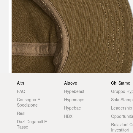
Altri
Altrove
Chi Siamo
FAQ
Hypebeast
Gruppo Hy
Consegna E
Hypemaps
Sala Stamp
Spedizione
Hypebae
Leadership
Resi
HBX
Opportunità
Dazi Doganali E
Relazioni C
Tasse
Investitori