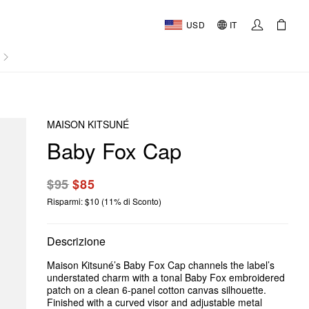
USD
IT
AL
MAISON KITSUNÉ
Baby Fox Cap
$95
$85
Risparmi: $10 (11% di Sconto)
Descrizione
Maison Kitsuné’s Baby Fox Cap channels the label’s
understated charm with a tonal Baby Fox embroidered
patch on a clean 6-panel cotton canvas silhouette.
Finished with a curved visor and adjustable metal