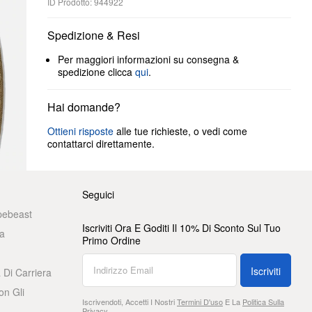
ID Prodotto: 944922
Spedizione & Resi
Per maggiori informazioni su consegna &
spedizione clicca
qui
.
Hai domande?
Ottieni risposte
alle tue richieste, o vedi come
contattarci direttamente.
Seguici
pebeast
Iscriviti Ora E Goditi Il 10% Di Sconto Sul Tuo
a
Primo Ordine
Iscriviti
 Di Carriera
on Gli
Iscrivendoti, Accetti I Nostri
Termini D'uso
E La
Politica Sulla
Privacy
.