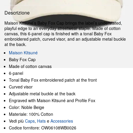
Descrizione
Maison Kitsuné’s Baby Fox Cap brings the label’s understated,
playful edge to an everyday streetwear staple. Made of cotton
canvas, this 6-panel cap is finished with a tonal Baby Fox
embroidered patch, curved visor, and an adjustable metal buckle
at the back.
Maison Kitsuné
Baby Fox Cap
Made of cotton canvas
6-panel
Tonal Baby Fox embroidered patch at the front
Curved visor
Adjustable metal buckle at the back
Engraved with Maison Kitsuné and Profile Fox
Color: Noble Beige
Materiale: 100% Cotton
Vedi più
Caps
,
Hats
e
Accessories
Codice fornitore: OW06108WB0026