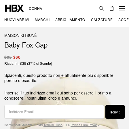
DONNA
NUOVI ARRIVI
MARCHI
ABBIGLIAMENTO
CALZATURE
ACCE
MAISON KITSUNÉ
Baby Fox Cap
$95
$60
Risparmi: $35 (37% di Sconto)
Spiacenti, questo prodotto non è attualmente più disponibile
perché è esaurito.
Inserisci il tuo indirizzo email qui sotto per essere il primo a
conoscere i nostri ultimi drop e annunci.
Iscriviti
Iscrivendoti, Accetti I Nostri
Termini D'uso
E La
Politica Sulla Privacy
.