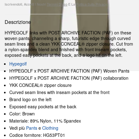
Iscrivendoti, Accetti I Nostri
Termini D'uso
E La
Politica Sulla Privacy
.
Descrizione
HYPEGOLF links with POST ARCHIVE FACTION (PAF) on these
woven pants, channeling a sharp, futuristic edge through curved
seam lines and a clean YKK CONCEAL® zipper closure. Cut from
a nylon-spandex blend and finished with front inseam pockets,
exposed easy pockets at the back, and a logo hit on the left.
Hypegolf
HYPEGOLF x POST ARCHIVE FACTION (PAF) Woven Pants
HYPEGOLF x POST ARCHIVE FACTION (PAF) collaboration
YKK CONCEAL® zipper closure
Curved seam lines with inseam pockets at the front
Brand logo on the left
Exposed easy pockets at the back
Color: Brown
Materiale: 89% Nylon, 11% Spandex
Vedi più
Pants
e
Clothing
Codice fornitore: HG53PT01