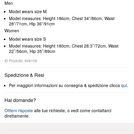
Men
Model wears size M
Model measures: Height 186cm, Chest 34”/86cm, Waist
28”/71cm, Hip 36”/91cm
Women
Model wears size S
Model measures: Height 180cm, Chest 28.3’’/72cm, Waist
22’’/56cm, Hip 35’’/89cm
ID Prodotto: 948109
Spedizione & Resi
Per maggiori informazioni su consegna & spedizione clicca
qui
.
Hai domande?
Ottieni risposte
alle tue richieste, o vedi come contattarci
direttamente.