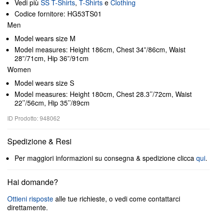
Vedi più
SS T-Shirts
,
T-Shirts
e
Clothing
Codice fornitore: HG53TS01
Men
Model wears size M
Model measures: Height 186cm, Chest 34”/86cm, Waist
28”/71cm, Hip 36”/91cm
Women
Model wears size S
Model measures: Height 180cm, Chest 28.3’’/72cm, Waist
22’’/56cm, Hip 35’’/89cm
ID Prodotto: 948062
Spedizione & Resi
Per maggiori informazioni su consegna & spedizione clicca
qui
.
Hai domande?
Ottieni risposte
alle tue richieste, o vedi come contattarci
direttamente.