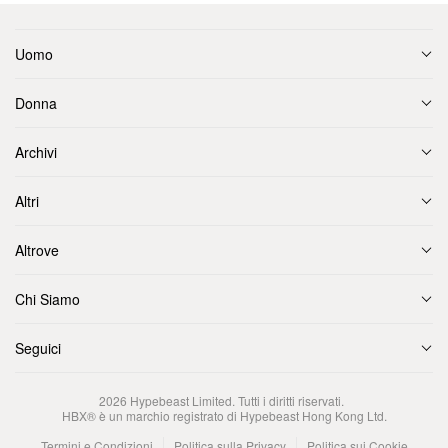
Uomo
Donna
Archivi
Altri
Altrove
Chi Siamo
Seguici
2026
Hypebeast Limited
. Tutti i diritti riservati.
HBX® è un marchio registrato di Hypebeast Hong Kong Ltd.
Termini e Condizioni
Politica sulla Privacy
Politica sui Cookie