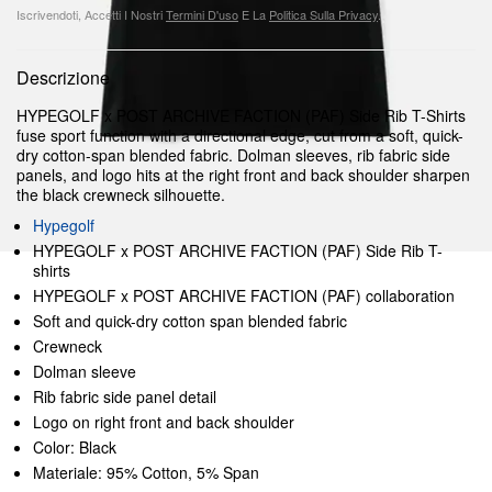
Iscrivendoti, Accetti I Nostri
Termini D'uso
E La
Politica Sulla Privacy
.
Descrizione
HYPEGOLF x POST ARCHIVE FACTION (PAF) Side Rib T-Shirts
fuse sport function with a directional edge, cut from a soft, quick-
dry cotton-span blended fabric. Dolman sleeves, rib fabric side
panels, and logo hits at the right front and back shoulder sharpen
the black crewneck silhouette.
Hypegolf
HYPEGOLF x POST ARCHIVE FACTION (PAF) Side Rib T-
shirts
HYPEGOLF x POST ARCHIVE FACTION (PAF) collaboration
Soft and quick-dry cotton span blended fabric
Crewneck
Dolman sleeve
Rib fabric side panel detail
Logo on right front and back shoulder
Color: Black
Materiale: 95% Cotton, 5% Span