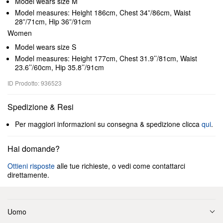
Model wears size M
Model measures: Height 186cm, Chest 34”/86cm, Waist
28”/71cm, Hip 36”/91cm
Women
Model wears size S
Model measures: Height 177cm, Chest 31.9’’/81cm, Waist
23.6’’/60cm, Hip 35.8’’/91cm
ID Prodotto: 936523
Spedizione & Resi
Per maggiori informazioni su consegna & spedizione clicca
qui
.
Hai domande?
Ottieni risposte
alle tue richieste, o vedi come contattarci
direttamente.
Uomo