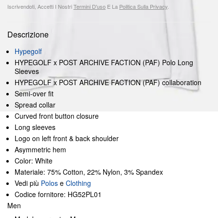
Iscrivendoti, Accetti I Nostri
Termini D'uso
E La
Politica Sulla Privacy
.
Descrizione
Hypegolf
HYPEGOLF x POST ARCHIVE FACTION (PAF) Polo Long
Sleeves
HYPEGOLF x POST ARCHIVE FACTION (PAF) collaboration
Semi-over fit
Spread collar
Curved front button closure
Long sleeves
Logo on left front & back shoulder
Asymmetric hem
Color: White
Materiale: 75% Cotton, 22% Nylon, 3% Spandex
Vedi più
Polos
e
Clothing
Codice fornitore: HG52PL01
Men