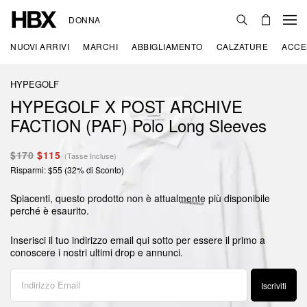
DONNA
NUOVI ARRIVI
MARCHI
ABBIGLIAMENTO
CALZATURE
ACCE
HYPEGOLF
HYPEGOLF X POST ARCHIVE
FACTION (PAF) Polo Long Sleeves
$170
$115
(Tasse Incluse)
Risparmi: $55 (32% di Sconto)
Spiacenti, questo prodotto non è attualmente più disponibile
perché è esaurito.
Inserisci il tuo indirizzo email qui sotto per essere il primo a
conoscere i nostri ultimi drop e annunci.
Iscriviti