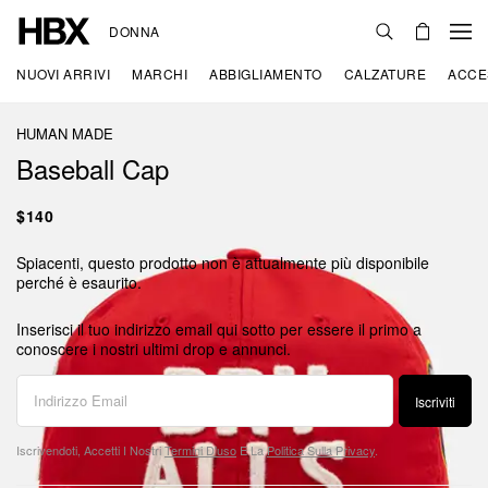
DONNA
NUOVI ARRIVI
MARCHI
ABBIGLIAMENTO
CALZATURE
ACCE
HUMAN MADE
Baseball Cap
$140
Spiacenti, questo prodotto non è attualmente più disponibile
perché è esaurito.
Inserisci il tuo indirizzo email qui sotto per essere il primo a
conoscere i nostri ultimi drop e annunci.
Iscriviti
Iscrivendoti, Accetti I Nostri
Termini D'uso
E La
Politica Sulla Privacy
.