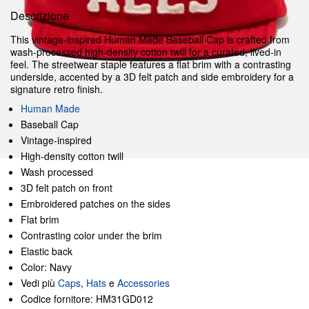
Descrizione
This vintage-inspired Human Made Baseball Cap is crafted from
wash-processed high-density cotton twill for a curated, lived-in
feel. The streetwear staple features a flat brim with a contrasting
underside, accented by a 3D felt patch and side embroidery for a
signature retro finish.
Human Made
Baseball Cap
Vintage-inspired
High-density cotton twill
Wash processed
3D felt patch on front
Embroidered patches on the sides
Flat brim
Contrasting color under the brim
Elastic back
Color: Navy
Vedi più
Caps
,
Hats
e
Accessories
Codice fornitore: HM31GD012