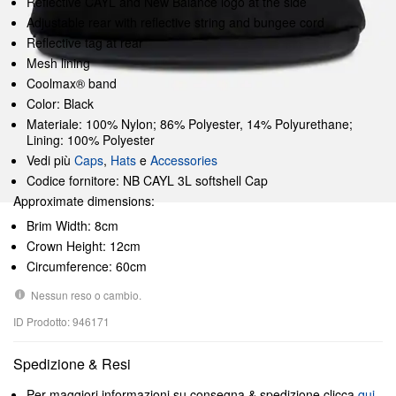
Reflective CAYL and New Balance logo at the side
Adjustable rear with reflective string and bungee cord
Reflective tag at rear
Mesh lining
Coolmax® band
Color: Black
Materiale: 100% Nylon; 86% Polyester, 14% Polyurethane;
Lining: 100% Polyester
Vedi più
Caps
,
Hats
e
Accessories
Codice fornitore: NB CAYL 3L softshell Cap
Approximate dimensions:
Brim Width: 8cm
Crown Height: 12cm
Circumference: 60cm
Nessun reso o cambio.
ID Prodotto: 946171
Spedizione & Resi
Per maggiori informazioni su consegna & spedizione clicca
qui
.