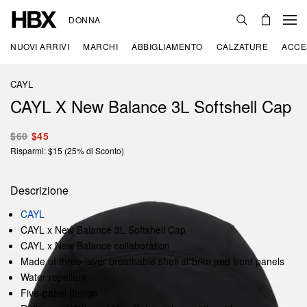
DONNA
NUOVI ARRIVI
MARCHI
ABBIGLIAMENTO
CALZATURE
ACCE
CAYL
CAYL X New Balance 3L Softshell Cap
$60
$45
Risparmi: $15 (25% di Sconto)
Descrizione
CAYL
CAYL x New Balance 3L Softshell Cap
CAYL x New Balance collaboration
Made of three-layer breathable shell at brim and front panels
Water repellent
Five-panel design