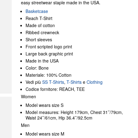
easy streetwear staple made in the USA.
Basketcase
Reach T-Shirt
Made of cotton
Ribbed crewneck
Short sleeves
Front scripted logo print
Large back graphic print
Made in the USA
Color: Bone
Materiale: 100% Cotton
Vedi più
SS T-Shirts
,
T-Shirts
e
Clothing
Codice fornitore: REACH, TEE
Women
Model wears size S
Model measures: Height 179cm, Chest 31’’/79cm,
Waist 24’’/61cm, Hip 36.4’’/92.5cm
Men
Model wears size M