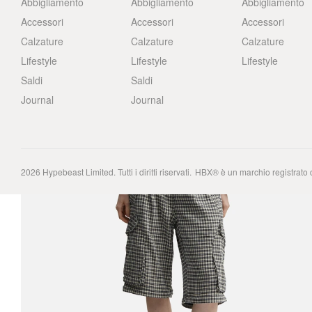
Abbigliamento
Abbigliamento
Abbigliamento
Accessori
Accessori
Accessori
Calzature
Calzature
Calzature
Lifestyle
Lifestyle
Lifestyle
Saldi
Saldi
Journal
Journal
2026
Hypebeast Limited
. Tutti i diritti riservati.
HBX® è un marchio registrato