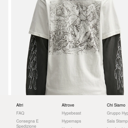
Altri
Altrove
Chi Siamo
FAQ
Hypebeast
Gruppo Hy
Consegna E
Hypemaps
Sala Stamp
Spedizione