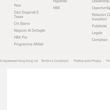
Hypebae
Leadership
Resi
HBX
Opportunità
Dazi Doganali E
Relazioni C
Tasse
Investitori
Chi Siamo
Pubblicità
Negozio Al Dettaglio
Legale
HBX Pro
Contattaci
Programma Affiliati
 di Hypebeast Hong Kong Ltd.
Termini e Condizioni
Politica sulla Privacy
Po