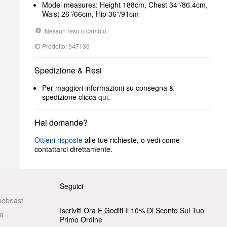
Model measures: Height 188cm, Chest 34”/86.4cm,
Waist 26”/66cm, Hip 36”/91cm
Nessun reso o cambio.
ID Prodotto: 947136
Spedizione & Resi
Per maggiori informazioni su consegna &
spedizione clicca
qui
.
Hai domande?
Ottieni risposte
alle tue richieste, o vedi come
contattarci direttamente.
Seguici
pebeast
Iscriviti Ora E Goditi Il 10% Di Sconto Sul Tuo
a
Primo Ordine