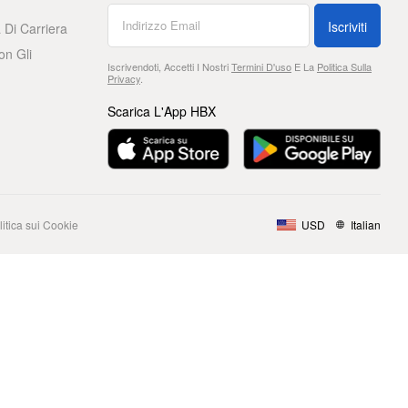
Iscriviti
 Di Carriera
on Gli
Iscrivendoti, Accetti I Nostri
Termini D'uso
E La
Politica Sulla
Privacy
.
Scarica L'App HBX
litica sui Cookie
USD
Italian