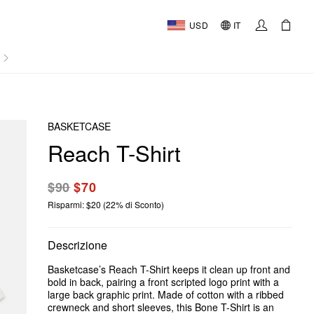
USD
IT
AL
BASKETCASE
Reach T-Shirt
$90
$70
Risparmi: $20 (22% di Sconto)
Descrizione
Basketcase’s Reach T-Shirt keeps it clean up front and
bold in back, pairing a front scripted logo print with a
large back graphic print. Made of cotton with a ribbed
crewneck and short sleeves, this Bone T-Shirt is an