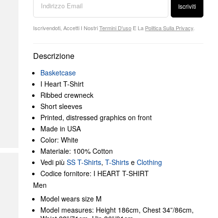
Iscriviti
Iscrivendoti, Accetti I Nostri
Termini D'uso
E La
Politica Sulla Privacy
.
Descrizione
Basketcase
I Heart T-Shirt
Ribbed crewneck
Short sleeves
Printed, distressed graphics on front
Made in USA
Color: White
Materiale: 100% Cotton
Vedi più
SS T-Shirts
,
T-Shirts
e
Clothing
Codice fornitore: I HEART T-SHIRT
Men
Model wears size M
Model measures: Height 186cm, Chest 34”/86cm,