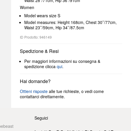
Waist 28”/71cm, Hip 36”/91cm
Women
Model wears size S
Model measures: Height 168cm, Chest 30’’/77cm,
Waist 23’’/59cm, Hip 34’’/87.5cm
ID Prodotto: 946149
Spedizione & Resi
Per maggiori informazioni su consegna &
spedizione clicca
qui
.
Hai domande?
Ottieni risposte
alle tue richieste, o vedi come
contattarci direttamente.
Seguici
pebeast