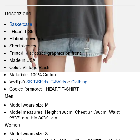
Descrizione
Basketcase
I Heart T-Shirt
Ribbed crewneck
Short sleeves
Printed, distressed graphics on front
Made in USA
Color: Vintage Black
Materiale: 100% Cotton
Vedi più
SS T-Shirts
,
T-Shirts
e
Clothing
Codice fornitore: I HEART T-SHIRT
Men
Model wears size M
Model measures: Height 186cm, Chest 34”/86cm, Waist
28”/71cm, Hip 36”/91cm
Women
Model wears size S