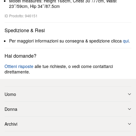
Model measures: Height 168cm, Chest 30’’/77cm, Waist
23’’/59cm, Hip 34’’/87.5cm
ID Prodotto: 946151
Spedizione & Resi
Per maggiori informazioni su consegna & spedizione clicca
qui
.
Hai domande?
Ottieni risposte
alle tue richieste, o vedi come contattarci
direttamente.
Uomo
Donna
Archivi