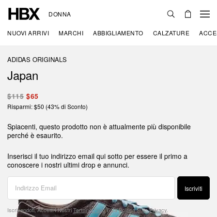
DONNA
NUOVI ARRIVI
MARCHI
ABBIGLIAMENTO
CALZATURE
ACCE
ADIDAS ORIGINALS
Japan
$115
$65
Risparmi: $50 (43% di Sconto)
Spiacenti, questo prodotto non è attualmente più disponibile
perché è esaurito.
Inserisci il tuo indirizzo email qui sotto per essere il primo a
conoscere i nostri ultimi drop e annunci.
Iscriviti
Iscrivendoti, Accetti I Nostri
Termini D'uso
E La
Politica Sulla Privacy
.