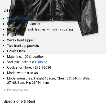
Descrizione
Won Hundred
Dutton Leather Jacket
Made of soft lamb leather with shiny coating
Regular fit
2-way front zipper
Two front zip pockets
Color: Black
Materiale: 100% Leather
Vedi più
Jackets
e
Clothing
Codice fornitore: 4213-16036
Model wears size 48
Model measures: Height 189cm, Chest 33”/84cm, Waist
27”/68.6cm, Hip 36”/91.4cm
ID Prodotto: 946307
Spedizione & Resi