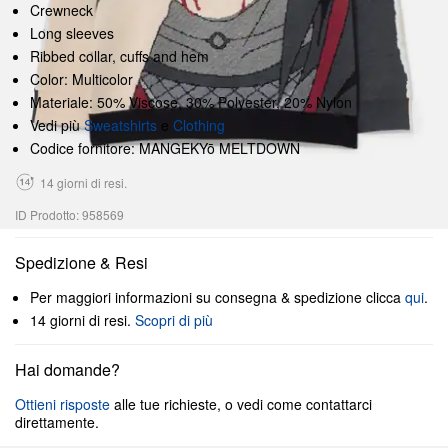
Crewneck
Long sleeves
Ribbed collar, cuffs and hem
Color: Multicolor
Materiale: 50% Viscose, 30% Polyester, 20% Nylon
Vedi più
Sweatshirts
e
Clothing
Codice fornitore: MANGEKYō MELTDOWN
14 giorni di resi.
ID Prodotto: 958569
Spedizione & Resi
Per maggiori informazioni su consegna & spedizione clicca
qui
.
14 giorni di resi.
Scopri di più
Hai domande?
Ottieni risposte
alle tue richieste, o vedi come contattarci
direttamente.