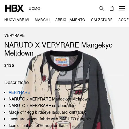
UOMO
NUOVI ARRIVI
MARCHI
ABBIGLIAMENTO
CALZATURE
ACCE
VERYRARE
NARUTO X VERYRARE Mangekyo
Meltdown
$135
Descrizione
VERYRARE
NARUTO x VERYRARE Mangekyo Meltdown
NARUTO x VERYRARE collaboration
Made of 14gg birdseye jacquard knit fabric
Jacquard woven fabric with NARUTO graphic
Iconic final act of character Itachi