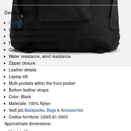
Descrizione
Unlikely
Unlikely "Equipment" 2day Back Pack
Tussar weave nylon fabric
Rice ball-shaped daypack
Coating on the reverse side
Water resistance, wind resistance
Zipper closure
Leather details
Laptop slit
Multi-pockets within the front pocket
Bottom leather straps
Color: Black
Materiale: 100% Nylon
Vedi più
Backpacks
,
Bags
e
Accessories
Codice fornitore: U26S-61-0003
Approximate dimensions: