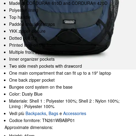
Made of CORDURA® 610D and CORDURA® 420D
Polyester lining
Top handle
Padded shoulder straps
YKK zipper closure
Dotted pull tab
Printed logo on the front
Multiple front zipper pockets
Inner organizer pockets
Two side mesh pockets with drawcord
One main compartment that can fit up to a 19" laptop
One back zipper pocket
Bungee cord system on the base
Color: Dusty Blue
Materiale: Shell 1 : Polyester 100%; Shell 2 : Nylon 100%;
Lining : Polyester 100%
Vedi più
Backpacks
,
Bags
e
Accessories
Codice fornitore: TN261WBABP01
Approximate dimensions:
Height: 46cm