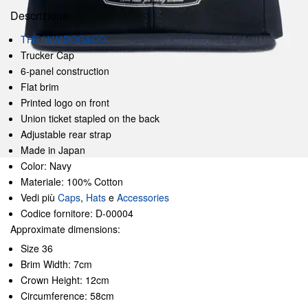
Descrizione
THE H.W.DOG&CO.
Trucker Cap
6-panel construction
Flat brim
Printed logo on front
Union ticket stapled on the back
Adjustable rear strap
Made in Japan
Color: Navy
Materiale: 100% Cotton
Vedi più
Caps
,
Hats
e
Accessories
Codice fornitore: D-00004
Approximate dimensions:
Size 36
Brim Width: 7cm
Crown Height: 12cm
Circumference: 58cm