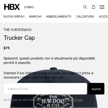
UOMO
NUOVI ARRIVI
MARCHI
ABBIGLIAMENTO
CALZATURE
ACCE
THE H.W.DOG&CO.
Trucker Cap
$75
Spiacenti, questo prodotto non è attualmente più disponibile
perché è esaurito.
Inserisci il tuo indirizzo email qui sotto per essere il primo a
conoscere i nostri ultimi drop e annunci.
Iscriviti
Iscrivendoti, Accetti I Nostri
Termini D'uso
E La
Politica Sulla Privacy
.