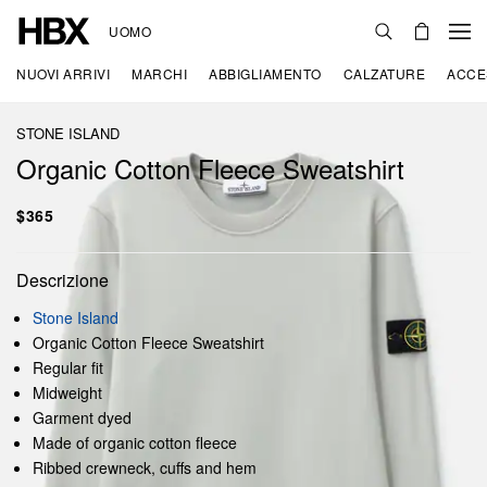
UOMO
NUOVI ARRIVI
MARCHI
ABBIGLIAMENTO
CALZATURE
ACCE
STONE ISLAND
Organic Cotton Fleece Sweatshirt
$365
Descrizione
Stone Island
Organic Cotton Fleece Sweatshirt
Regular fit
Midweight
Garment dyed
Made of organic cotton fleece
Ribbed crewneck, cuffs and hem