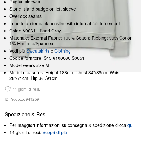
Raglan sleeves
Stone Island badge on left sleeve
Overlock seams
Lunette under back neckline with internal reinforcement
Color: V0061 - Pearl Grey
Materiale: External Fabric: 100% Cotton; Ribbing: 99% Cotton,
1% Elastane/Spandex
Vedi più
Sweatshirts
e
Clothing
Codice fornitore: S15 6100060 S0051
Model wears size M
Model measures: Height 186cm, Chest 34”/86cm, Waist
28”/71cm, Hip 36”/91cm
14 giorni di resi.
ID Prodotto: 949259
Spedizione & Resi
Per maggiori informazioni su consegna & spedizione clicca
qui
.
14 giorni di resi.
Scopri di più