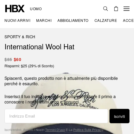
UOMO
NUOVI ARRIVI
MARCHI
ABBIGLIAMENTO
CALZATURE
ACCE
SPORTY & RICH
International Wool Hat
$85
$60
Risparmi: $25 (29% di Sconto)
Spiacenti, questo prodotto non è attualmente più disponibile
perché è esaurito.
Inserisci il tuo indirizzo email qui sotto per essere il primo a
conoscere i nostri ultimi drop e annunci.
Iscriviti
Iscrivendoti, Accetti I Nostri
Termini D'uso
E La
Politica Sulla Privacy
.