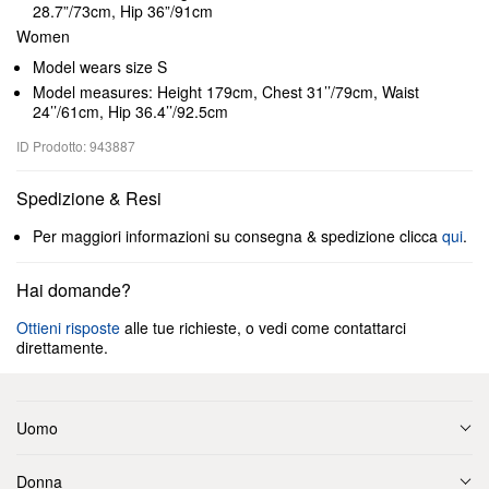
28.7”/73cm, Hip 36”/91cm
Women
Model wears size S
Model measures: Height 179cm, Chest 31’’/79cm, Waist
24’’/61cm, Hip 36.4’’/92.5cm
ID Prodotto: 943887
Spedizione & Resi
Per maggiori informazioni su consegna & spedizione clicca
qui
.
Hai domande?
Ottieni risposte
alle tue richieste, o vedi come contattarci
direttamente.
Uomo
Donna