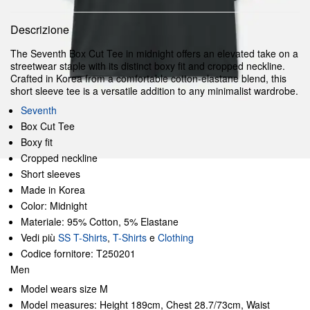
Descrizione
The Seventh Box Cut Tee in midnight offers an elevated take on a
streetwear staple with its distinct boxy fit and cropped neckline.
Crafted in Korea from a comfortable cotton-elastane blend, this
short sleeve tee is a versatile addition to any minimalist wardrobe.
Seventh
Box Cut Tee
Boxy fit
Cropped neckline
Short sleeves
Made in Korea
Color: Midnight
Materiale: 95% Cotton, 5% Elastane
Vedi più
SS T-Shirts
,
T-Shirts
e
Clothing
Codice fornitore: T250201
Men
Model wears size M
Model measures: Height 189cm, Chest 28.7/73cm, Waist