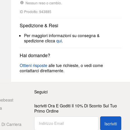
Nessun reso o cambio.
ID Prodotto: 943885
Spedizione & Resi
Per maggiori informazioni su consegna &
spedizione clicca
qui
.
Hai domande?
Ottieni risposte
alle tue richieste, o vedi come
contattarci direttamente.
Seguici
pebeast
Iscriviti Ora E Goditi Il 10% Di Sconto Sul Tuo
a
Primo Ordine
Iscriviti
 Di Carriera