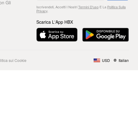
on Gli
Iscrivendoti, Accetti I Nostri
Termini D'uso
E La
Politica Sulla
Privacy
.
Scarica L'App HBX
litica sui Cookie
USD
Italian