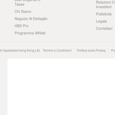
Relazioni C
Tasse
Investitori
Chi Siamo
Pubblicità
Negozio Al Dettaglio
Legale
HBX Pro
Contattaci
Programma Affiliati
 di Hypebeast Hong Kong Ltd.
Termini e Condizioni
Politica sulla Privacy
Po