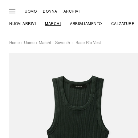
UOMO
DONNA
ARCHIVI
NUOVI ARRIVI
MARCHI
ABBIGLIAMENTO
CALZATURE
Home
Uomo
Marchi
Seventh
Base Rib Vest