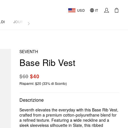
USD
IT
LDI
JOURNAL
SEVENTH
Base Rib Vest
$60
$40
Risparmi: $20 (33% di Sconto)
Descrizione
Seventh elevates the everyday with this Base Rib Vest,
crafted from a premium cotton-polyurethane blend for
a refined texture. Featuring a wide neckline and a
sleek sleeveless silhouette in Slate, this ribbed