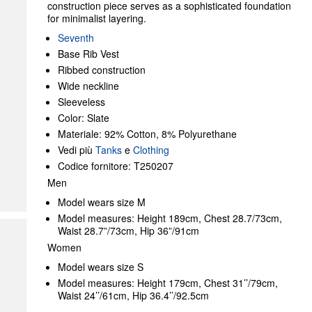
construction piece serves as a sophisticated foundation
for minimalist layering.
Seventh
Base Rib Vest
Ribbed construction
Wide neckline
Sleeveless
Color: Slate
Materiale: 92% Cotton, 8% Polyurethane
Vedi più
Tanks
e
Clothing
Codice fornitore: T250207
Men
Model wears size M
Model measures: Height 189cm, Chest 28.7/73cm,
Waist 28.7”/73cm, Hip 36”/91cm
Women
Model wears size S
Model measures: Height 179cm, Chest 31’’/79cm,
Waist 24’’/61cm, Hip 36.4’’/92.5cm