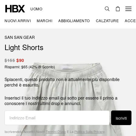
UOMO
NUOVI ARRIVI
MARCHI
ABBIGLIAMENTO
CALZATURE
ACCE
SAN SAN GEAR
Light Shorts
$155
$90
Risparmi: $65 (42% di Sconto)
Spiacenti, questo prodotto non è attualmente più disponibile
perché è esaurito.
Inserisci il tuo indirizzo email qui sotto per essere il primo a
conoscere i nostri ultimi drop e annunci.
Iscriviti
Iscrivendoti, Accetti I Nostri
Termini D'uso
E La
Politica Sulla Privacy
.