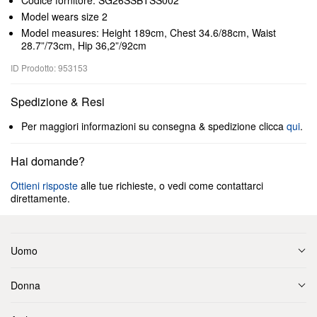
Codice fornitore: SG26SSBTSS002
Model wears size 2
Model measures: Height 189cm, Chest 34.6/88cm, Waist
28.7”/73cm, Hip 36,2”/92cm
ID Prodotto: 953153
Spedizione & Resi
Per maggiori informazioni su consegna & spedizione clicca
qui
.
Hai domande?
Ottieni risposte
alle tue richieste, o vedi come contattarci
direttamente.
Uomo
Donna