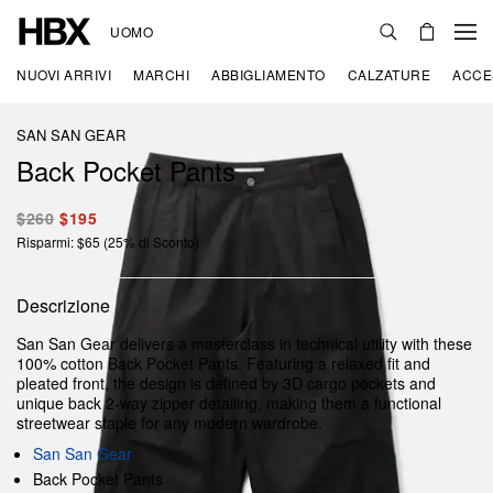
UOMO
NUOVI ARRIVI
MARCHI
ABBIGLIAMENTO
CALZATURE
ACCE
SAN SAN GEAR
Back Pocket Pants
$260
$195
Risparmi: $65 (25% di Sconto)
Descrizione
San San Gear delivers a masterclass in technical utility with these
100% cotton Back Pocket Pants. Featuring a relaxed fit and
pleated front, the design is defined by 3D cargo pockets and
unique back 2-way zipper detailing, making them a functional
streetwear staple for any modern wardrobe.
San San Gear
Back Pocket Pants