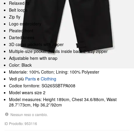
Relaxed fit
Belt loops
Zip fly
Logo embroidery
Pleated front
Darted knees
3D cargo pockets with zipper
Multiple-size pocket details inside back 2-way zipper
Adjustable hem with snap
Color: Black
Materiale: 100% Cotton; Lining: 100% Polyester
Vedi più
Pants
e
Clothing
Codice fornitore: SG26SSBTPA008
Model wears size 2
Model measures: Height 189cm, Chest 34.6/88cm, Waist
28.7”/73cm, Hip 36,2”/92cm
Nessun reso o cambio.
ID Prodotto: 953116