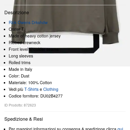
Descrizione
Rick Owens Drkshdw
Crater T
Made of heavy cotton jersey
Ribbed crewneck
Front level shoulder seams
Long sleeves
Rolled trims
Made in Italy
Color: Dust
Materiale: 100% Cotton
Vedi più
T-Shirts
e
Clothing
Codice fornitore: DU02B4277
ID Prodotto: 872623
Spedizione & Resi
Per maggiori informazioni su consegna & spedizione clicca
qui
.