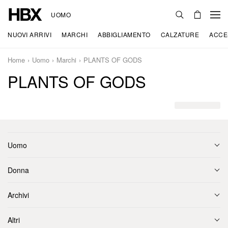
UOMO
NUOVI ARRIVI
MARCHI
ABBIGLIAMENTO
CALZATURE
ACCE
Home
Uomo
Marchi
PLANTS OF GODS
PLANTS OF GODS
Uomo
Donna
Archivi
Altri