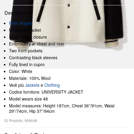
Descrizione
Palm Angels
University Jacket
Snap button closure
Embroidery at chest and rear
Two front pockets
Contrasting black sleeves
Fully lined in cupro
Color: White
Materiale: 100% Wool
Vedi più
Jackets
e
Clothing
Codice fornitore: UNIVERSITY JACKET
Model wears size 48
Model measures: Height 187cm, Chest 36”/91cm, Waist
29”/74cm, Hip 37”/94cm
ID Prodotto: 906648