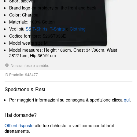
Short sleeves
Brand logo embroidery on the front and back
Color: Charcoal
Materiale: 100% Cotton
Vedi più
SS T-Shirts
,
T-Shirts
e
Clothing
Codice fornitore: S26ST036E
Model wears size M
Model measures: Height 186cm, Chest 34”/86cm, Waist
28”/71cm, Hip 36”/91cm
Nessun reso o cambio.
ID Prodotto: 948477
Spedizione & Resi
Per maggiori informazioni su consegna & spedizione clicca
qui
.
Hai domande?
Ottieni risposte
alle tue richieste, o vedi come contattarci
direttamente.