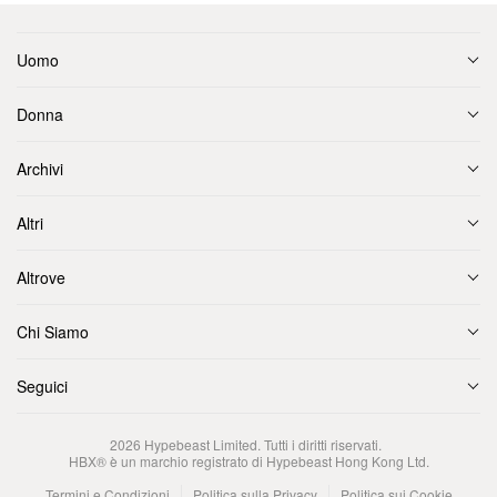
Uomo
Donna
Archivi
Altri
Altrove
Chi Siamo
Seguici
2026
Hypebeast Limited
. Tutti i diritti riservati.
HBX® è un marchio registrato di Hypebeast Hong Kong Ltd.
Termini e Condizioni
Politica sulla Privacy
Politica sui Cookie