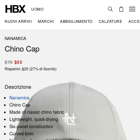
UOMO
NUOVI ARRIVI
MARCHI
ABBIGLIAMENTO
CALZATURE
ACCE
NANAMICA
Chino Cap
$75
$55
Risparmi: $20 (27% di Sconto)
Descrizione
Nanamica
Chino Cap
Made of classic chino fabric
Lightweight, quick-drying
Six-panel construction
Curved brim