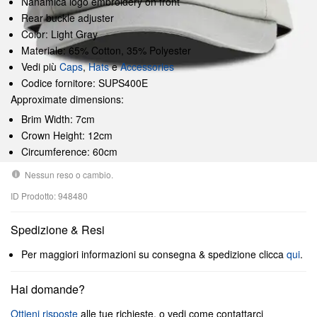
Nanamica logo embroidery on front
Rear buckle adjuster
Color: Light Gray
Materiale: 65% Cotton, 35% Polyester
Vedi più
Caps
,
Hats
e
Accessories
Codice fornitore: SUPS400E
Approximate dimensions:
Brim Width: 7cm
Crown Height: 12cm
Circumference: 60cm
Nessun reso o cambio.
ID Prodotto: 948480
Spedizione & Resi
Per maggiori informazioni su consegna & spedizione clicca
qui
.
Hai domande?
Ottieni risposte
alle tue richieste, o vedi come contattarci