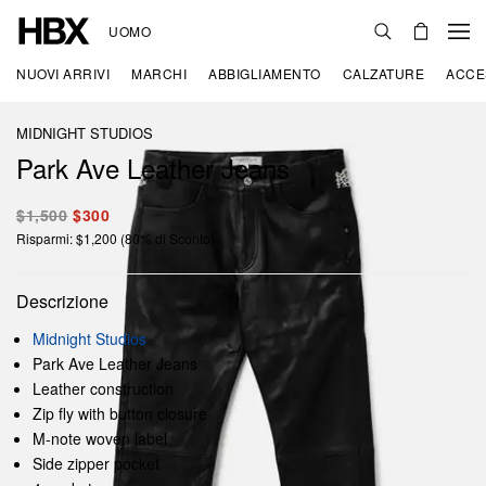
UOMO
NUOVI ARRIVI
MARCHI
ABBIGLIAMENTO
CALZATURE
ACCE
MIDNIGHT STUDIOS
Park Ave Leather Jeans
$1,500
$300
Risparmi: $1,200 (80% di Sconto)
Descrizione
Midnight Studios
Park Ave Leather Jeans
Leather construction
Zip fly with button closure
M-note woven label
Side zipper pocket