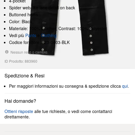
4-pocket
Spider web-like lace detail on back
Buttoned hems
Color: Black
Materiale: 100% Leather; Contrast: 100% Polyester
Vedi più
Pants
e
Clothing
Codice fornitore: 823-0403-BLK
Nessun reso o cambio.
ID Prodotto: 883960
Spedizione & Resi
Per maggiori informazioni su consegna & spedizione clicca
qui
.
Hai domande?
Ottieni risposte
alle tue richieste, o vedi come contattarci
direttamente.