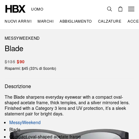
UOMO
NUOVI ARRIVI
MARCHI
ABBIGLIAMENTO
CALZATURE
ACCE
MESSYWEEKEND
Blade
$135
$90
Risparmi: $45 (33% di Sconto)
Descrizione
The Blade sharpens everyday eyewear with a compact oval-
shaped acetate frame, thick temples, and a silver mirrored lens.
Finished with a Category 3 lens and UV protection, it’s a sleek
statement pair for bright days.
MessyWeekend
Blade
Compact oval-shaped acetate frame