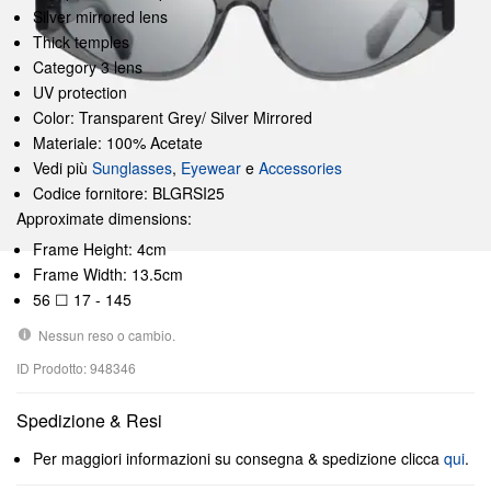
Silver mirrored lens
Thick temples
Category 3 lens
UV protection
Color: Transparent Grey/ Silver Mirrored
Materiale: 100% Acetate
Vedi più
Sunglasses
,
Eyewear
e
Accessories
Codice fornitore: BLGRSI25
Approximate dimensions:
Frame Height: 4cm
Frame Width: 13.5cm
56 ☐ 17 - 145
Nessun reso o cambio.
ID Prodotto: 948346
Spedizione & Resi
Per maggiori informazioni su consegna & spedizione clicca
qui
.