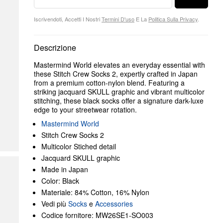
Iscrivendoti, Accetti I Nostri
Termini D'uso
E La
Politica Sulla Privacy
.
Descrizione
Mastermind World elevates an everyday essential with
these Stitch Crew Socks 2, expertly crafted in Japan
from a premium cotton-nylon blend. Featuring a
striking jacquard SKULL graphic and vibrant multicolor
stitching, these black socks offer a signature dark-luxe
edge to your streetwear rotation.
Mastermind World
Stitch Crew Socks 2
Multicolor Stiched detail
Jacquard SKULL graphic
Made in Japan
Color: Black
Materiale: 84% Cotton, 16% Nylon
Vedi più
Socks
e
Accessories
Codice fornitore: MW26SE1-SO003