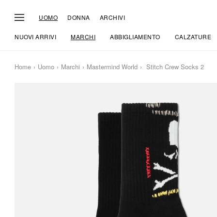
UOMO
DONNA
ARCHIVI
NUOVI ARRIVI
MARCHI
ABBIGLIAMENTO
CALZATURE
Home
Uomo
Marchi
Mastermind World
Stitch Crew Socks 2