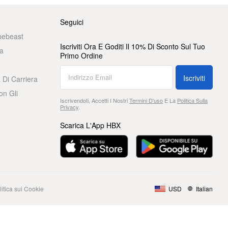
Seguici
pebeast
Iscriviti Ora E Goditi Il 10% Di Sconto Sul Tuo
a
Primo Ordine
Iscriviti
 Di Carriera
on Gli
Iscrivendoti, Accetti I Nostri
Termini D'uso
E La
Politica Sulla
Privacy
.
Scarica L'App HBX
litica sui Cookie
USD
Italian