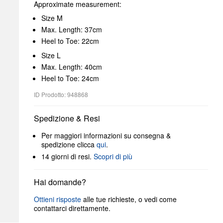
Approximate measurement:
Size M
Max. Length: 37cm
Heel to Toe: 22cm
Size L
Max. Length: 40cm
Heel to Toe: 24cm
ID Prodotto: 948868
Spedizione & Resi
Per maggiori informazioni su consegna &
spedizione clicca
qui
.
14 giorni di resi.
Scopri di più
Hai domande?
Ottieni risposte
alle tue richieste, o vedi come
contattarci direttamente.