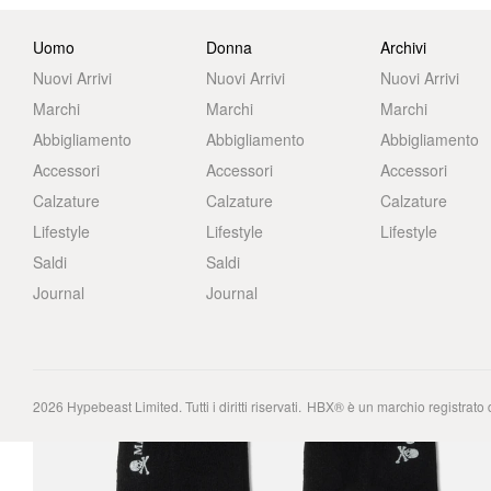
Uomo
Donna
Archivi
Nuovi Arrivi
Nuovi Arrivi
Nuovi Arrivi
Marchi
Marchi
Marchi
Abbigliamento
Abbigliamento
Abbigliamento
Accessori
Accessori
Accessori
Calzature
Calzature
Calzature
Lifestyle
Lifestyle
Lifestyle
Saldi
Saldi
Journal
Journal
2026
Hypebeast Limited
. Tutti i diritti riservati.
HBX® è un marchio registrato