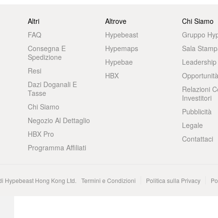
Altri
Altrove
Chi Siamo
FAQ
Hypebeast
Gruppo Hy
Consegna E
Hypemaps
Sala Stamp
Spedizione
Hypebae
Leadership
Resi
HBX
Opportunità
Dazi Doganali E
Relazioni C
Tasse
Investitori
Chi Siamo
Pubblicità
Negozio Al Dettaglio
Legale
HBX Pro
Contattaci
Programma Affiliati
 di Hypebeast Hong Kong Ltd.
Termini e Condizioni
Politica sulla Privacy
Po