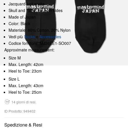
Jacquard-knit socks
Skull and "繁栄" on both sides
Made of Japan
Color: Black
Materiale: 80% Cotton, 20% Nylon
Vedi più
Socks
e
Accessories
Codice fornitore: MJ26EE1-SO007
Approximate measurement:
Size M
Max. Length: 42cm
Heel to Toe: 23cm
Size L
Max. Length: 43cm
Heel to Toe: 25cm
14 giorni di resi.
ID Prodotto: 949402
Spedizione & Resi