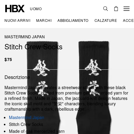
UOMO
NUOVI ARRIVI
MARCHI
ABBIGLIAMENTO
CALZATURE
ACCE
MASTERMIND JAPAN
Stitch Crew Socks
$75
Descrizione
Mastermind Japan elevates a streetwear staple with these black
Stitch Crew Socks, crafted from premium gas mercerized yarn for
a refined finish. Made in Japan, the jacquard-knit design features
the iconic skull motif and "繁栄" characters, blending luxury
craftsmanship with a dark, rebellious edge.
Mastermind Japan
Stitch Crew Socks
Made of gas mercerized yarn