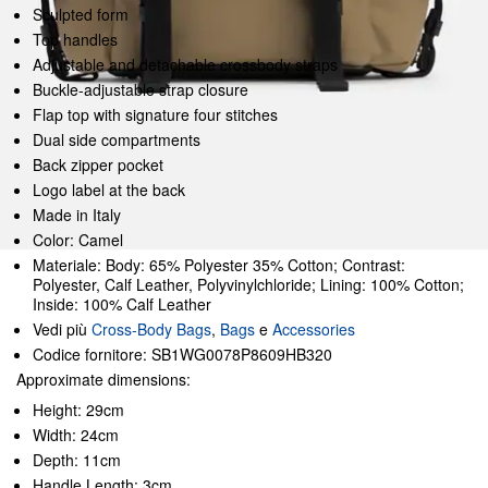
Sculpted form
Top handles
Adjustable and detachable crossbody straps
Buckle-adjustable strap closure
Flap top with signature four stitches
Dual side compartments
Back zipper pocket
Logo label at the back
Made in Italy
Color: Camel
Materiale: Body: 65% Polyester 35% Cotton; Contrast:
Polyester, Calf Leather, Polyvinylchloride; Lining: 100% Cotton;
Inside: 100% Calf Leather
Vedi più
Cross-Body Bags
,
Bags
e
Accessories
Codice fornitore: SB1WG0078P8609HB320
Approximate dimensions:
Height: 29cm
Width: 24cm
Depth: 11cm
Handle Length: 3cm