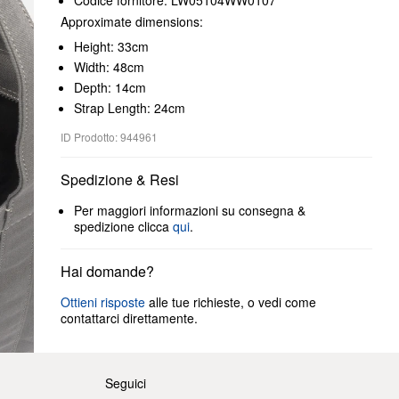
Codice fornitore: LW05104WW0107
Approximate dimensions:
Height: 33cm
Width: 48cm
Depth: 14cm
Strap Length: 24cm
ID Prodotto: 944961
Spedizione & Resi
Per maggiori informazioni su consegna &
spedizione clicca
qui
.
Hai domande?
Ottieni risposte
alle tue richieste, o vedi come
contattarci direttamente.
Seguici