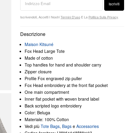
Iscriviti
Iscrivendoti, Accetti I Nostri
Termini D'uso
E La
Politica Sulla Privacy
.
Descrizione
Maison Kitsuné
Fox Head Large Tote
Made of cotton
Top handles for hand and shoulder carry
Zipper closure
Profile Fox engraved zip puller
Fox Head embroidery at the front flat pocket
One main compartment
Inner flat pocket with woven brand label
Back scripted logo embroidery
Color: Beluga
Materiale: 100% Cotton
Vedi più
Tote Bags
,
Bags
e
Accessories