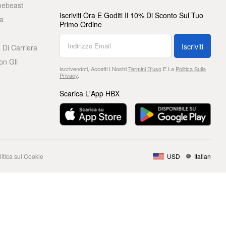
pebeast
Iscriviti Ora E Goditi Il 10% Di Sconto Sul Tuo
a
Primo Ordine
Iscriviti
 Di Carriera
on Gli
Iscrivendoti, Accetti I Nostri
Termini D'uso
E La
Politica Sulla
Privacy
.
Scarica L'App HBX
litica sui Cookie
USD
Italian