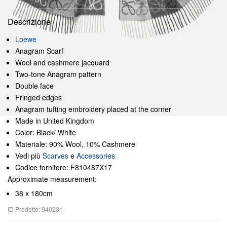
Descrizione
Loewe
Anagram Scarf
Wool and cashmere jacquard
Two-tone Anagram pattern
Double face
Fringed edges
Anagram tufting embroidery placed at the corner
Made in United Kingdom
Color: Black/ White
Materiale: 90% Wool, 10% Cashmere
Vedi più
Scarves
e
Accessories
Codice fornitore: F810487X17
Approximate measurement:
38 x 180cm
ID Prodotto: 940231