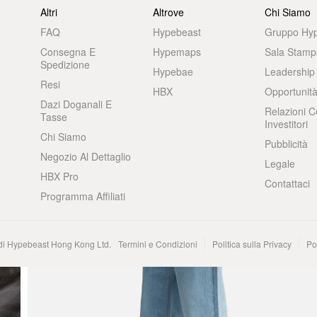
Altri
Altrove
Chi Siamo
FAQ
Hypebeast
Gruppo Hy
Consegna E
Hypemaps
Sala Stamp
Spedizione
Hypebae
Leadership
Resi
HBX
Opportunità
Dazi Doganali E
Relazioni C
Tasse
Investitori
Chi Siamo
Pubblicità
Negozio Al Dettaglio
Legale
HBX Pro
Contattaci
Programma Affiliati
 di Hypebeast Hong Kong Ltd.
Termini e Condizioni
Politica sulla Privacy
Po