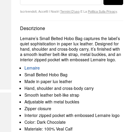
Iscrivendoti, Accetti I Nostri
Termini D'uso
E La
Politica Sulla Privacy
.
Descrizione
Lemaire’s Small Belted Hobo Bag captures the label’s
quiet sophistication in paper lux leather. Designed for
hand, shoulder and cross-body carry, it’s finished with
a smooth leather belt-like strap, metal buckles, and an
interior zipped pocket with embossed Lemaire logo.
Lemaire
Small Belted Hobo Bag
Made in paper lux leather
Hand, shoulder and cross-body carry
Smooth leather belt-like strap
Adjustable with metal buckles
Zipper closure
Interior zipped pocket with embossed Lemaire logo
Color: Dark Chocolate
Materiale: 100% Veal Calf