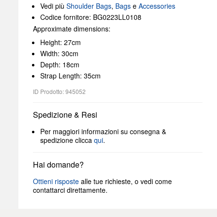
Vedi più
Shoulder Bags
,
Bags
e
Accessories
Codice fornitore: BG0223LL0108
Approximate dimensions:
Height: 27cm
Width: 30cm
Depth: 18cm
Strap Length: 35cm
ID Prodotto: 945052
Spedizione & Resi
Per maggiori informazioni su consegna &
spedizione clicca
qui
.
Hai domande?
Ottieni risposte
alle tue richieste, o vedi come
contattarci direttamente.