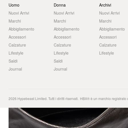
Uomo
Donna
Archivi
Nuovi Arrivi
Nuovi Arrivi
Nuovi Arrivi
Marchi
Marchi
Marchi
Abbigliamento
Abbigliamento
Abbigliamento
Accessori
Accessori
Accessori
Calzature
Calzature
Calzature
Lifestyle
Lifestyle
Lifestyle
Saldi
Saldi
Journal
Journal
2026
Hypebeast Limited
. Tutti i diritti riservati.
HBX® è un marchio registrato