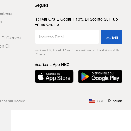
Seguici
pebeast
Iscriviti Ora E Goditi Il 10% Di Sconto Sul Tuo
a
Primo Ordine
Iscriviti
 Di Carriera
on Gli
Iscrivendoti, Accetti I Nostri
Termini D'uso
E La
Politica Sulla
Privacy
.
Scarica L'App HBX
litica sui Cookie
USD
Italian