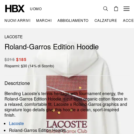
UOMO
NUOVI ARRIVI
MARCHI
ABBIGLIAMENTO
CALZATURE
ACCE
LACOSTE
Roland-Garros Edition Hoodie
$215
$185
Risparmi: $30 (14% di Sconto)
Descrizione
Blending Lacoste’s tennis heritage with tournament energy, the
Roland-Garros Edition Hoodie is cut from organic cotton fleece in
a relaxed, comfortable fit. Lacoste x Roland-Garros graphics and
signature logo details give this hoodie a clean, sport-inspired
finish.
Lacoste
Roland-Garros Edition Hoodie