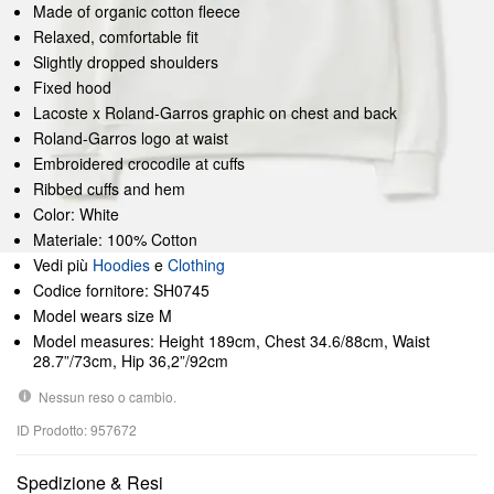
Made of organic cotton fleece
Relaxed, comfortable fit
Slightly dropped shoulders
Fixed hood
Lacoste x Roland-Garros graphic on chest and back
Roland-Garros logo at waist
Embroidered crocodile at cuffs
Ribbed cuffs and hem
Color: White
Materiale: 100% Cotton
Vedi più
Hoodies
e
Clothing
Codice fornitore: SH0745
Model wears size M
Model measures: Height 189cm, Chest 34.6/88cm, Waist
28.7”/73cm, Hip 36,2”/92cm
Nessun reso o cambio.
ID Prodotto: 957672
Spedizione & Resi