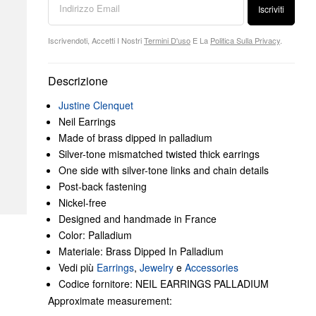
Iscriviti
Iscrivendoti, Accetti I Nostri
Termini D'uso
E La
Politica Sulla Privacy
.
Descrizione
Justine Clenquet
Neil Earrings
Made of brass dipped in palladium
Silver-tone mismatched twisted thick earrings
One side with silver-tone links and chain details
Post-back fastening
Nickel-free
Designed and handmade in France
Color: Palladium
Materiale: Brass Dipped In Palladium
Vedi più
Earrings
,
Jewelry
e
Accessories
Codice fornitore: NEIL EARRINGS PALLADIUM
Approximate measurement: