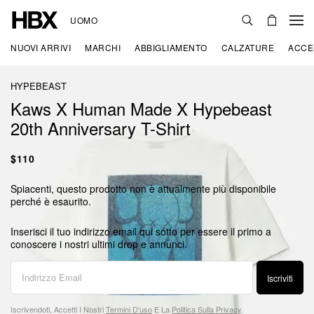
UOMO
NUOVI ARRIVI
MARCHI
ABBIGLIAMENTO
CALZATURE
ACCE
HYPEBEAST
Kaws X Human Made X Hypebeast
20th Anniversary T-Shirt
$110
Spiacenti, questo prodotto non è attualmente più disponibile
perché è esaurito.
Inserisci il tuo indirizzo email qui sotto per essere il primo a
conoscere i nostri ultimi drop e annunci.
Iscriviti
Iscrivendoti, Accetti I Nostri
Termini D'uso
E La
Politica Sulla Privacy
.