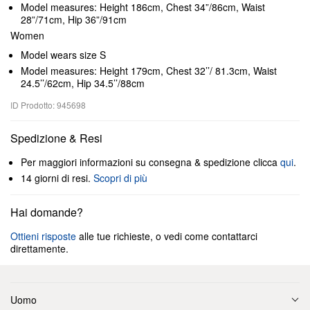
Model measures: Height 186cm, Chest 34”/86cm, Waist
28”/71cm, Hip 36”/91cm
Women
Model wears size S
Model measures: Height 179cm, Chest 32’’/ 81.3cm, Waist
24.5’’/62cm, Hip 34.5’’/88cm
ID Prodotto: 945698
Spedizione & Resi
Per maggiori informazioni su consegna & spedizione clicca
qui
.
14 giorni di resi.
Scopri di più
Hai domande?
Ottieni risposte
alle tue richieste, o vedi come contattarci
direttamente.
Uomo