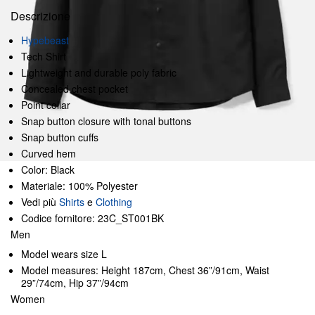
Descrizione
Hypebeast
Tech Shirt
Lightweight and durable poly fabric
Concealed chest pocket
Point collar
Snap button closure with tonal buttons
Snap button cuffs
Curved hem
Color: Black
Materiale: 100% Polyester
Vedi più
Shirts
e
Clothing
Codice fornitore: 23C_ST001BK
Men
Model wears size L
Model measures: Height 187cm, Chest 36”/91cm, Waist
29”/74cm, Hip 37”/94cm
Women