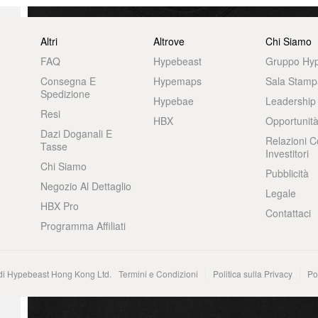
Altri
Altrove
Chi Siamo
FAQ
Hypebeast
Gruppo Hy
Consegna E
Hypemaps
Sala Stamp
Spedizione
Hypebae
Leadership
Resi
HBX
Opportunità
Dazi Doganali E
Relazioni C
Tasse
Investitori
Chi Siamo
Pubblicità
Negozio Al Dettaglio
Legale
HBX Pro
Contattaci
Programma Affiliati
 di Hypebeast Hong Kong Ltd.
Termini e Condizioni
Politica sulla Privacy
Po