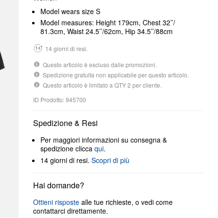
Model wears size S
Model measures: Height 179cm, Chest 32’’/
81.3cm, Waist 24.5’’/62cm, Hip 34.5’’/88cm
14 giorni di resi.
Questo articolo è escluso dalle promozioni.
Spedizione gratuita non applicabile per questo articolo.
Questo articolo è limitato a QTY 2 per cliente.
ID Prodotto: 945700
Spedizione & Resi
Per maggiori informazioni su consegna &
spedizione clicca
qui
.
14 giorni di resi.
Scopri di più
Hai domande?
Ottieni risposte
alle tue richieste, o vedi come
contattarci direttamente.