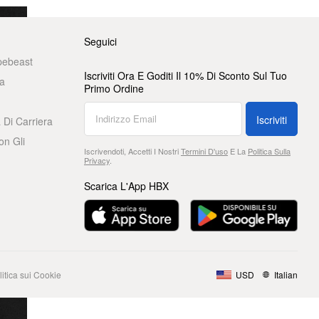
Seguici
pebeast
Iscriviti Ora E Goditi Il 10% Di Sconto Sul Tuo
a
Primo Ordine
Iscriviti
 Di Carriera
on Gli
Iscrivendoti, Accetti I Nostri
Termini D'uso
E La
Politica Sulla
Privacy
.
Scarica L'App HBX
litica sui Cookie
USD
Italian